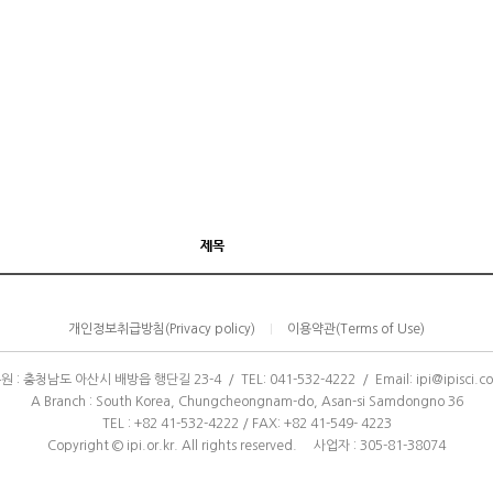
제목
개인정보취급방침(Privacy policy)
이용약관(Terms of Use)
|
원 : 충청남도 아산시 배방읍 행단길 23-4 / TEL: 041-532-4222 / Email: ipi@ipisci.c
A Branch : South Korea, Chungcheongnam-do, Asan-si Samdongno 36
TEL : +82 41-532-4222 / FAX: +82 41-549- 4223
Copyright © ipi.or.kr. All rights reserved. 사업자 : 305-81-38074