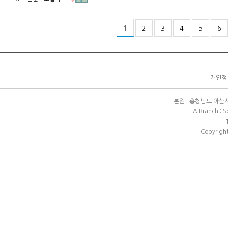
1
2
3
4
5
6
개인정보
본원 : 충청남도 아산시 배방
A Branch : 
Copyright